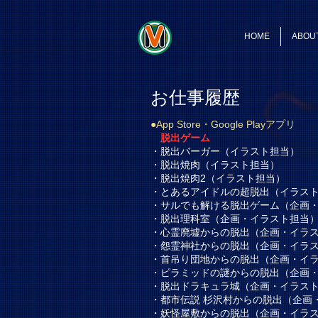
HOME
ABOU
お仕事履歴
●App Store
・
Google Playアプリ
脱出ゲーム
・脱出バーガー（イラスト担当）
・脱出焼肉（イラスト担当）
・脱出焼肉2（イラスト担当）
・とあるアイドルの超脱出（イラス
・サルでも解ける脱出ゲーム（企画
・脱出理科室（企画・イラスト担当
・心霊廃墟からの脱出（企画・イラ
・怨霊神社からの脱出（企画・イラ
・首吊り団地からの脱出（企画・イ
・ピラミッドの謎からの脱出（企画
・脱出ドラキュラ城（企画・イラス
・都市伝説 杉沢村からの脱出（企画
・妖怪屋敷からの脱出（企画・イラ