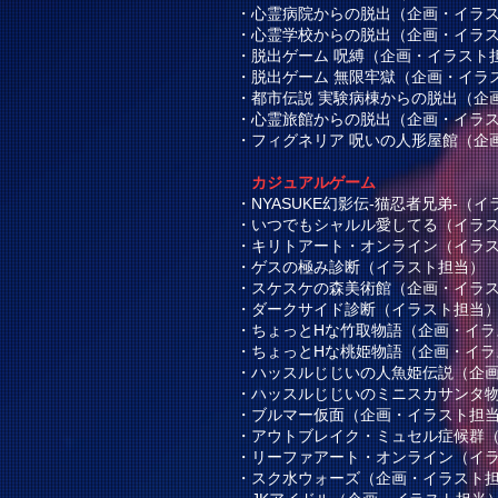
・心霊病院からの脱出（企画・イラ
・心霊学校からの脱出（企画・イラ
・脱出ゲーム 呪縛
（企画・イラスト
・
脱出ゲーム
無限牢獄（企画・イラ
・都市伝説 実験病棟からの脱出（企
・心霊旅館からの脱出（企画・イラ
・フィグネリア 呪いの人形屋館
（企
カジュアルゲーム
・NYASUKE幻影伝-猫忍者兄弟-（
・いつでもシャルル愛してる（イラ
・キリトアート・オンライン（イラ
・ゲスの極み診断（イラスト担当）
・スケスケの森美術館（企画・イラ
・ダークサイド診断（イラスト担当
・ちょっとHな竹取物語（企画・イラ
・ちょっとHな桃姫物語（企画・イラ
・ハッスルじじいの人魚姫伝説（企
・ハッスルじじいのミニスカサンタ
・
ブルマー仮面
（企画・イラスト担
・アウトブレイク・ミュセル症候群
・リーファアート・オンライン（イ
・スク水ウォーズ（企画・イラスト