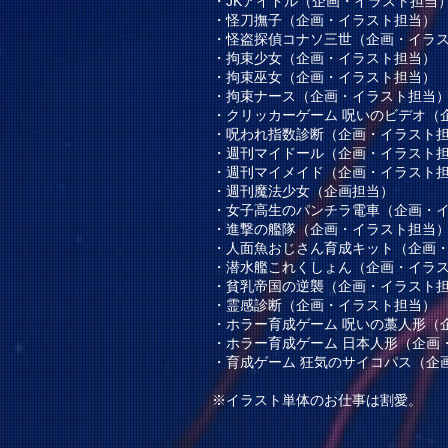
・JKアイドル（企画・イラスト担当
・怪刀撫子（企画・イラスト担当）
・怪盗探偵コナソ三世（企画・イラ
・拘束少女（企画・イラスト担当）
・拘束巫女（企画・イラスト担当）
・拘束ナース（企画・イラスト担当
・クリッカーゲーム 呪いのビデオ（
・呪われ指数診断（企画・イラスト
・週刊マイドール（企画・イラスト
・週刊マイメイド（企画・イラスト
・週刊魔法少女（企画担当）
・女子高生のパンチラ電車（企画・
・進撃の艦隊（企画・イラスト担当
・人面魚おじさん育成キット（企画
・潜水艦これくしょん（企画・イラ
・貧乳帝国の逆襲（企画・イラスト
・霊感診断（企画・イラスト担当）
・
ホラー育成ゲーム 呪いの藁人形
（
・
ホラー育成ゲーム 日本人形
（企画
・育成ゲーム 狂気のサイコパス（企
​※イラスト単体のお仕事は割愛。