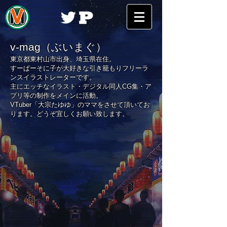
v-mag（ぶいまぐ）
東京都東村山市出身、埼玉県在住。
すーぱーそに子が大好きな引き籠もりフリーラ
ンスイラストレーターです。
​主にエッチなイラスト・
デジタル同人CG集・ア
プリ等の制作をメインに活動。
VTuber「大宗たゆゆ」のママをさせて頂いてお
ります。どうぞ宜しくお願い致します。