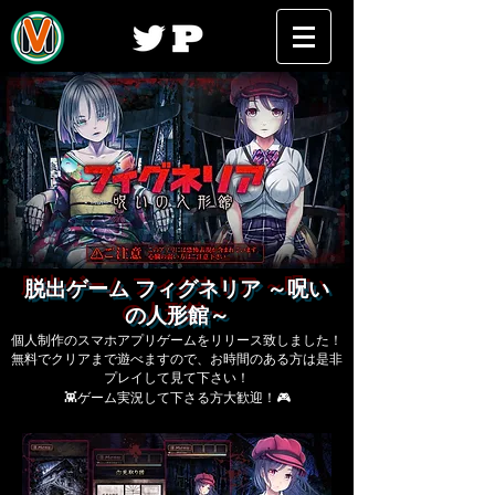
脱出ゲーム フィグネリア ～呪い
の人形館～
個人制作のスマホアプリゲームをリリース致しました！
無料でクリアまで遊べますので、お時間のある方は是非
プレイして見て下さい！
👾ゲーム実況して下さる方大歓迎！🎮